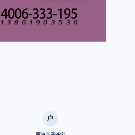
户
落户亲子鉴定