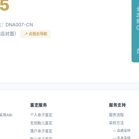
5
信：DNA007-CN
酒店对面）
📍 点我去导航
鉴定服务
服务支持
用ABI
个人亲子鉴定
服务流程
无创胎儿鉴定
采样方法
— 血痕采样
落户亲子鉴定
— 毛发采样