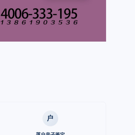
户
落户亲子鉴定