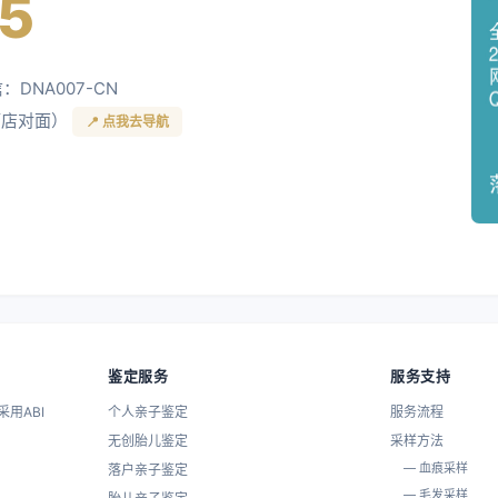
5
信：DNA007-CN
酒店对面）
📍 点我去导航
鉴定服务
服务支持
用ABI
个人亲子鉴定
服务流程
无创胎儿鉴定
采样方法
— 血痕采样
落户亲子鉴定
— 毛发采样